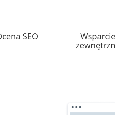
69%
60%
Ocena SEO
Wsparci
zewnętrz