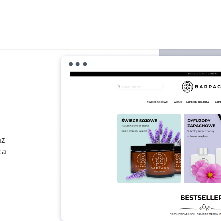
az
ca