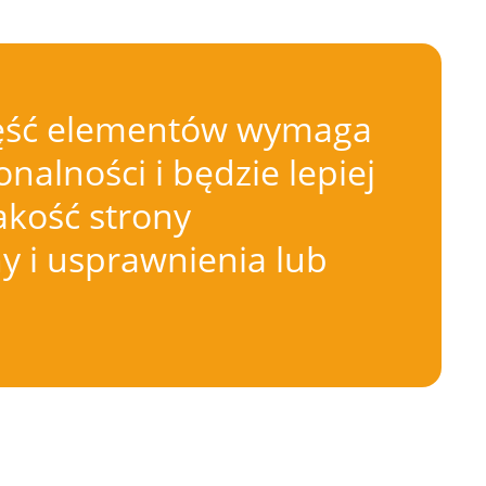
 Część elementów wymaga
nalności i będzie lepiej
akość strony
 i usprawnienia lub