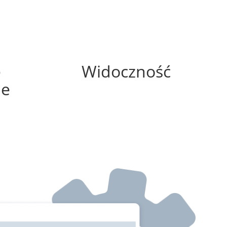
100%
e
Widoczność
ne