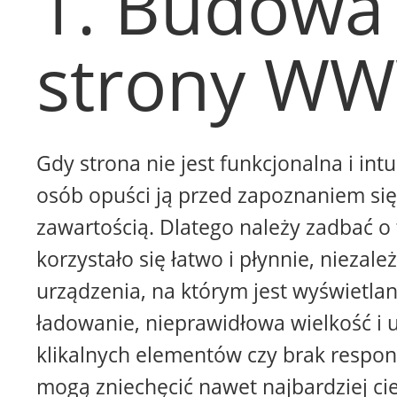
1. Budowa
strony W
Gdy strona nie jest funkcjonalna i intu
osób opuści ją przed zapoznaniem się 
zawartością. Dlatego należy zadbać o 
korzystało się łatwo i płynnie, niezale
urządzenia, na którym jest wyświetla
ładowanie, nieprawidłowa wielkość i 
klikalnych elementów czy brak respon
mogą zniechęcić nawet najbardziej ci