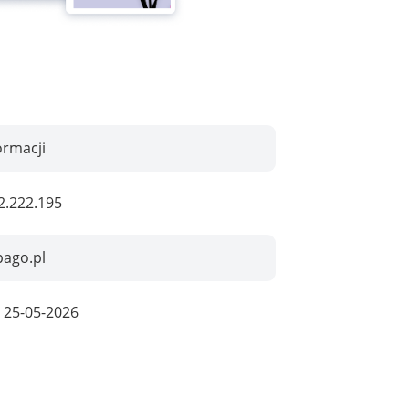
ormacji
2.222.195
pago.pl
:
25-05-2026