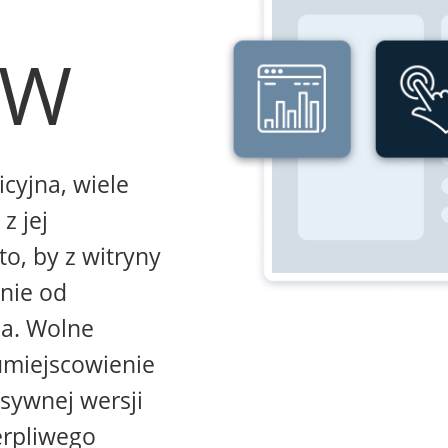
WW
icyjna, wiele
z jej
to, by z witryny
żnie od
na. Wolne
umiejscowienie
sywnej wersji
erpliwego