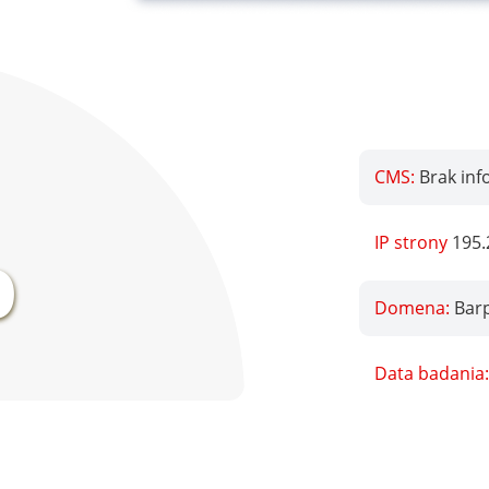
CMS:
Brak inf
%
IP strony
195.
Domena:
Bar
Data badania