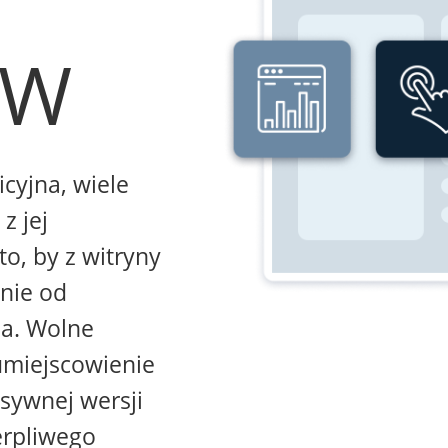
WW
icyjna, wiele
z jej
to, by z witryny
żnie od
na. Wolne
umiejscowienie
sywnej wersji
erpliwego