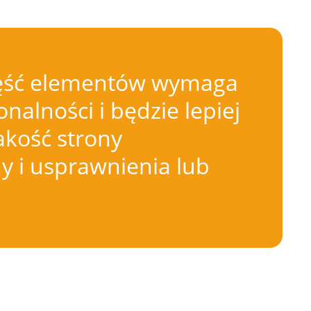
 Część elementów wymaga
nalności i będzie lepiej
akość strony
 i usprawnienia lub