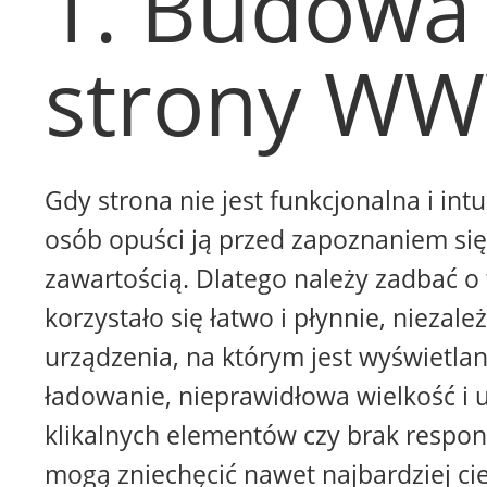
1. Budowa
strony W
Gdy strona nie jest funkcjonalna i intu
osób opuści ją przed zapoznaniem się 
zawartością. Dlatego należy zadbać o 
korzystało się łatwo i płynnie, niezale
urządzenia, na którym jest wyświetla
ładowanie, nieprawidłowa wielkość i 
klikalnych elementów czy brak respon
mogą zniechęcić nawet najbardziej ci