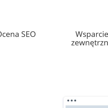
62%
60%
Ocena SEO
Wsparci
zewnętrz