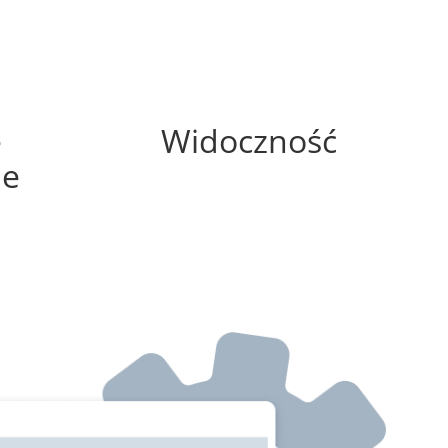
100%
e
Widoczność
ne