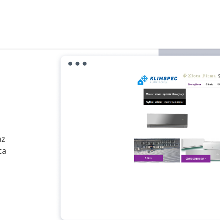
az
ca