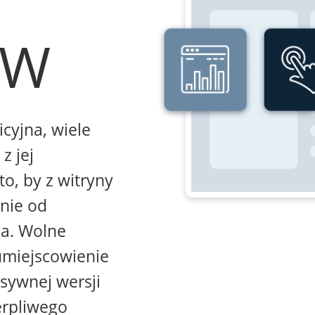
WW
icyjna, wiele
z jej
to, by z witryny
żnie od
na. Wolne
umiejscowienie
sywnej wersji
erpliwego