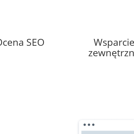
51%
10%
Ocena SEO
Wsparci
zewnętrz