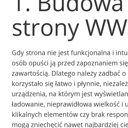
1. Budowa
strony W
Gdy strona nie jest funkcjonalna i intu
osób opuści ją przed zapoznaniem się 
zawartością. Dlatego należy zadbać o 
korzystało się łatwo i płynnie, niezale
urządzenia, na którym jest wyświetla
ładowanie, nieprawidłowa wielkość i 
klikalnych elementów czy brak respon
mogą zniechęcić nawet najbardziej ci