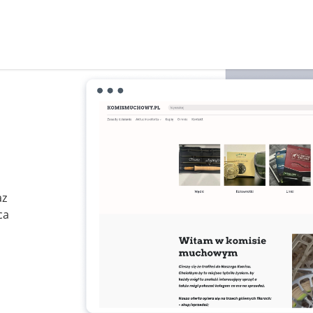
az
ca