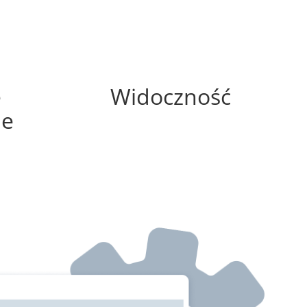
0%
e
Widoczność
ne