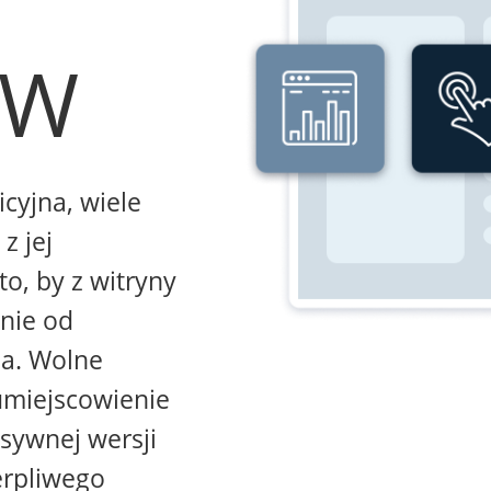
WW
icyjna, wiele
z jej
to, by z witryny
żnie od
na. Wolne
umiejscowienie
sywnej wersji
erpliwego