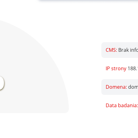
CMS:
Brak inf
%
IP strony
188.
Domena:
dome
Data badania