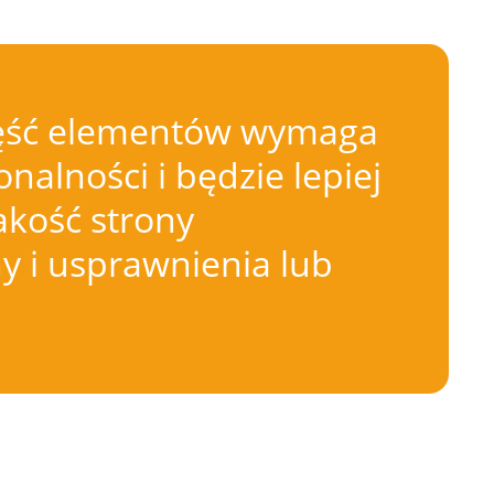
 Część elementów wymaga
nalności i będzie lepiej
akość strony
 i usprawnienia lub