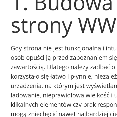
1. Budowa
strony W
Gdy strona nie jest funkcjonalna i intu
osób opuści ją przed zapoznaniem się 
zawartością. Dlatego należy zadbać o 
korzystało się łatwo i płynnie, niezale
urządzenia, na którym jest wyświetla
ładowanie, nieprawidłowa wielkość i 
klikalnych elementów czy brak respon
mogą zniechęcić nawet najbardziej ci