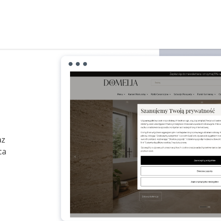
az
ca