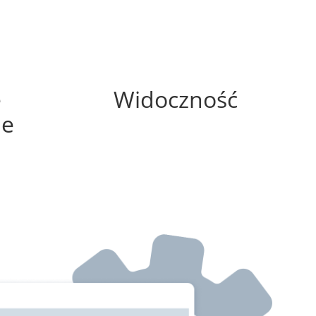
100%
e
Widoczność
ne