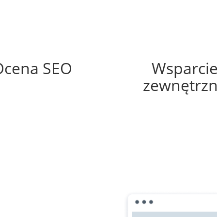
60%
60%
Ocena SEO
Wsparci
zewnętrz