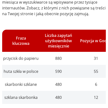
miesiąca w wyszukiwarce są wpisywane przez tysiące
internautów. Zobacz, z którymi z nich powiązane są treści
na Twojej stronie i jaką obecnie pozycję zajmują.
Liczba zapytań
Fraza
użytkowników
Pozycja w Goo
kluczowa
miesięcznie
przycisk do papieru
880
31
huta szkła w polsce
590
55
skarbonki szklane
480
6
szklana skarbonka
480
12