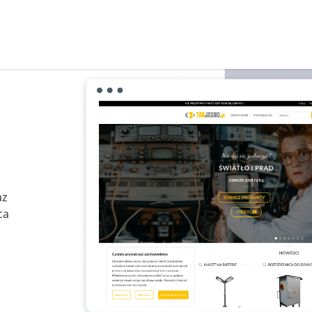
az
ca