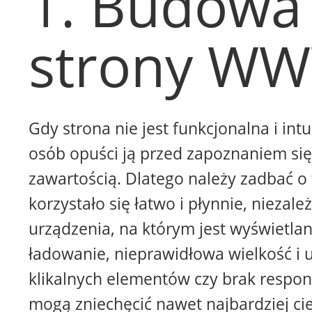
1. Budowa
strony W
Gdy strona nie jest funkcjonalna i intu
osób opuści ją przed zapoznaniem się 
zawartością. Dlatego należy zadbać o 
korzystało się łatwo i płynnie, niezale
urządzenia, na którym jest wyświetla
ładowanie, nieprawidłowa wielkość i 
klikalnych elementów czy brak respon
mogą zniechęcić nawet najbardziej ci