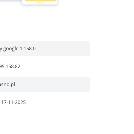
by google 1.158.0
95.158.82
asno.pl
:
17-11-2025