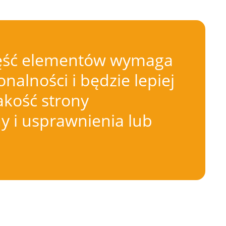
 Część elementów wymaga
nalności i będzie lepiej
akość strony
 i usprawnienia lub