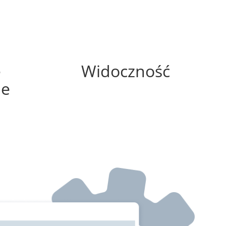
0%
e
Widoczność
ne