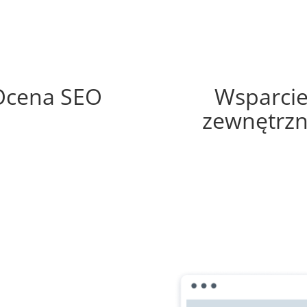
80%
70%
Ocena SEO
Wsparci
zewnętrz