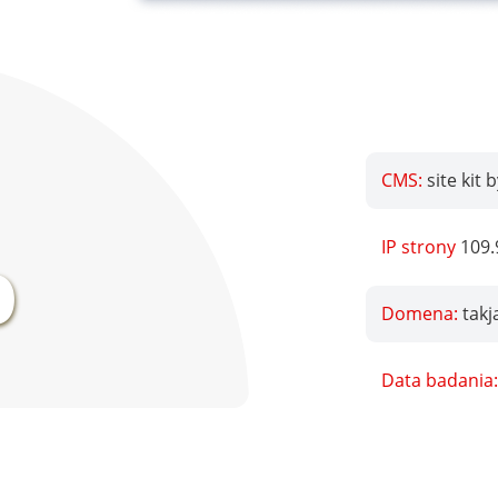
CMS:
site kit 
%
IP strony
109.
Domena:
takj
Data badania