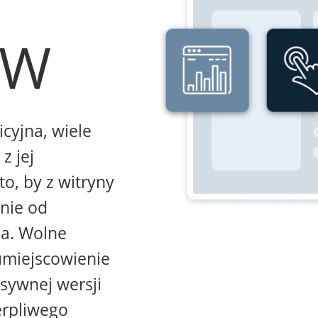
WW
icyjna, wiele
z jej
to, by z witryny
żnie od
na. Wolne
umiejscowienie
sywnej wersji
erpliwego