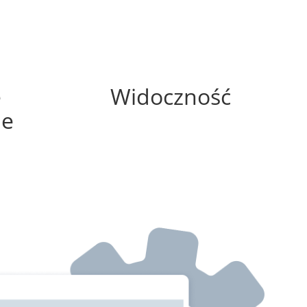
50%
e
Widoczność
ne