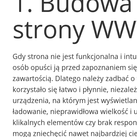
1. Budowa
strony W
Gdy strona nie jest funkcjonalna i intu
osób opuści ją przed zapoznaniem się 
zawartością. Dlatego należy zadbać o 
korzystało się łatwo i płynnie, niezale
urządzenia, na którym jest wyświetla
ładowanie, nieprawidłowa wielkość i 
klikalnych elementów czy brak respon
mogą zniechęcić nawet najbardziej ci