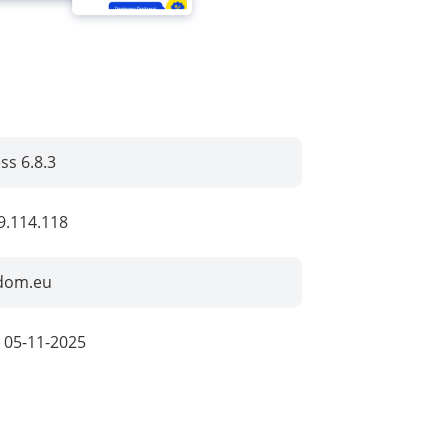
s 6.8.3
9.114.118
-dom.eu
:
05-11-2025