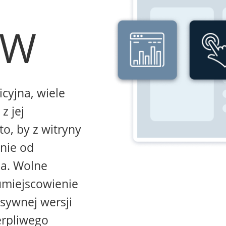
WW
icyjna, wiele
z jej
to, by z witryny
żnie od
na. Wolne
umiejscowienie
sywnej wersji
erpliwego