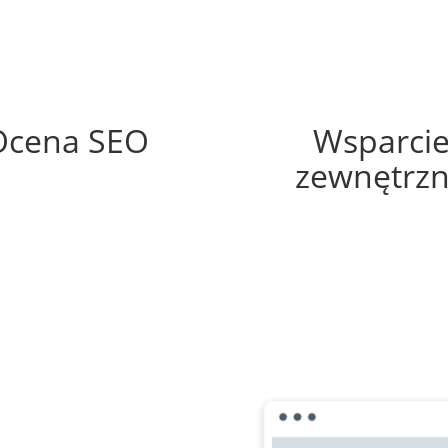
66%
35%
Ocena SEO
Wsparci
zewnętrz