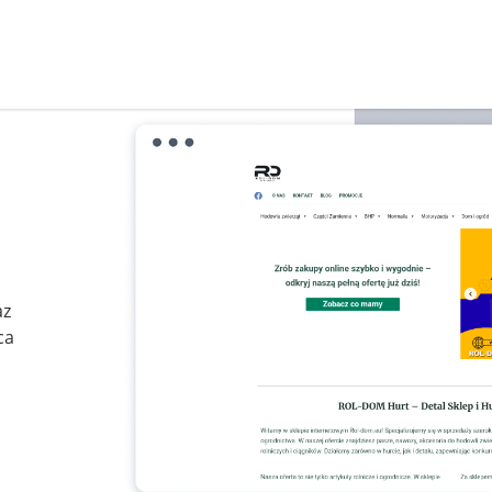
az
ca