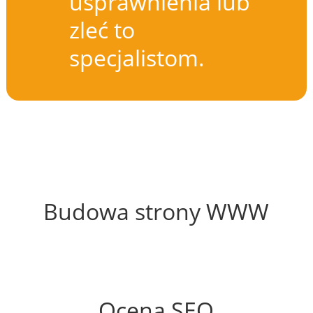
usprawnienia lub
zleć to
specjalistom.
56%
Budowa strony WWW
74%
Ocena SEO