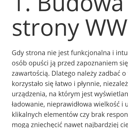
1. Budowa
strony W
Gdy strona nie jest funkcjonalna i intu
osób opuści ją przed zapoznaniem się 
zawartością. Dlatego należy zadbać o 
korzystało się łatwo i płynnie, niezale
urządzenia, na którym jest wyświetla
ładowanie, nieprawidłowa wielkość i 
klikalnych elementów czy brak respon
mogą zniechęcić nawet najbardziej ci