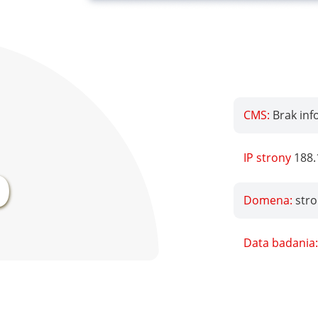
CMS:
Brak inf
%
IP strony
188.
Domena:
str
Data badania