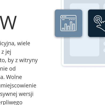
WW
icyjna, wiele
z jej
to, by z witryny
żnie od
na. Wolne
umiejscowienie
sywnej wersji
erpliwego