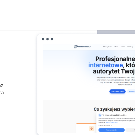
az
ca