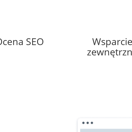
63%
60%
Ocena SEO
Wsparci
zewnętrz