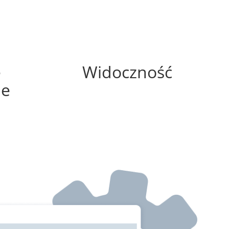
0%
e
Widoczność
ne