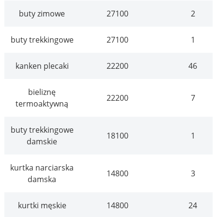
buty zimowe
27100
2
buty trekkingowe
27100
1
kanken plecaki
22200
46
bieliznę
22200
7
termoaktywną
buty trekkingowe
18100
1
damskie
kurtka narciarska
14800
3
damska
kurtki męskie
14800
24