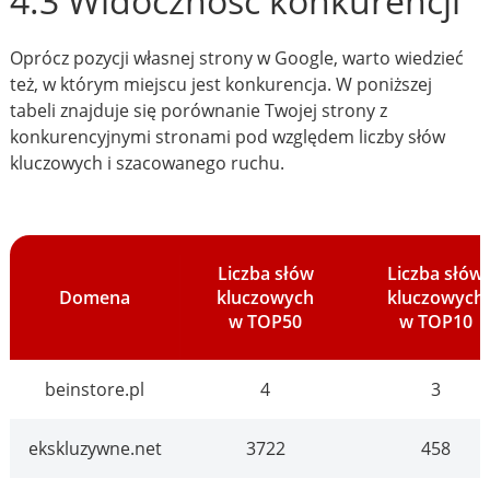
4.3 Widoczność konkurencji
Oprócz pozycji własnej strony w Google, warto wiedzieć
też, w którym miejscu jest konkurencja. W poniższej
tabeli znajduje się porównanie Twojej strony z
konkurencyjnymi stronami pod względem liczby słów
kluczowych i szacowanego ruchu.
Liczba słów
Liczba słów
Domena
kluczowych
kluczowych
w TOP50
w TOP10
beinstore.pl
4
3
ekskluzywne.net
3722
458