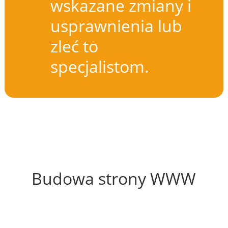
wskazane zmiany i
usprawnienia lub
zleć to
specjalistom.
61%
Budowa strony WWW
63%