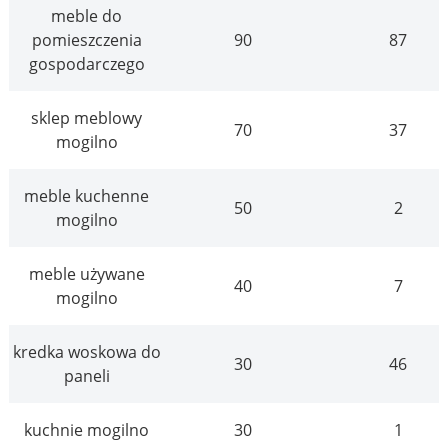
meble do
pomieszczenia
90
87
gospodarczego
sklep meblowy
70
37
mogilno
meble kuchenne
50
2
mogilno
meble używane
40
7
mogilno
kredka woskowa do
30
46
paneli
kuchnie mogilno
30
1