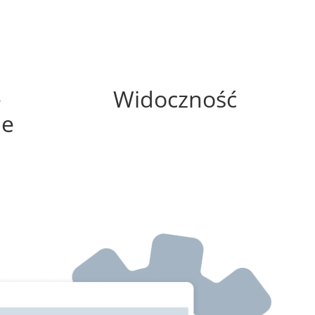
0%
e
Widoczność
ne