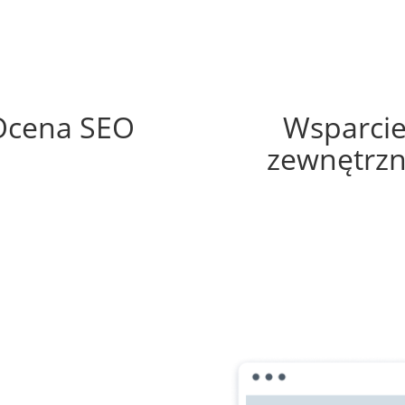
50%
35%
Ocena SEO
Wsparci
zewnętrz