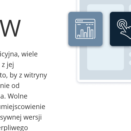
WW
icyjna, wiele
z jej
to, by z witryny
żnie od
na. Wolne
umiejscowienie
sywnej wersji
erpliwego