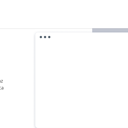
az
ca