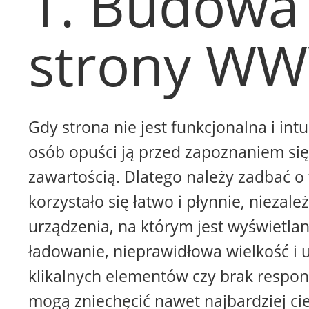
1. Budowa
strony W
Gdy strona nie jest funkcjonalna i intu
osób opuści ją przed zapoznaniem się 
zawartością. Dlatego należy zadbać o 
korzystało się łatwo i płynnie, niezale
urządzenia, na którym jest wyświetla
ładowanie, nieprawidłowa wielkość i 
klikalnych elementów czy brak respon
mogą zniechęcić nawet najbardziej ci