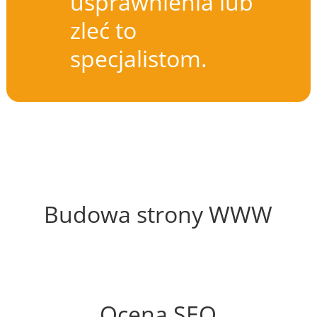
usprawnienia lub
zleć to
specjalistom.
63%
Budowa strony WWW
73%
Ocena SEO