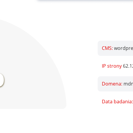
CMS:
wordpres
%
IP strony
62.1
Domena:
mdm
Data badania