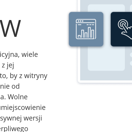
WW
icyjna, wiele
z jej
to, by z witryny
żnie od
na. Wolne
umiejscowienie
sywnej wersji
erpliwego