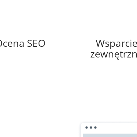
84%
70%
Ocena SEO
Wsparci
zewnętrz