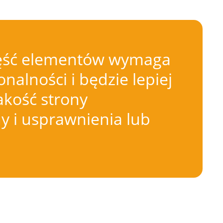
 Część elementów wymaga
nalności i będzie lepiej
akość strony
 i usprawnienia lub