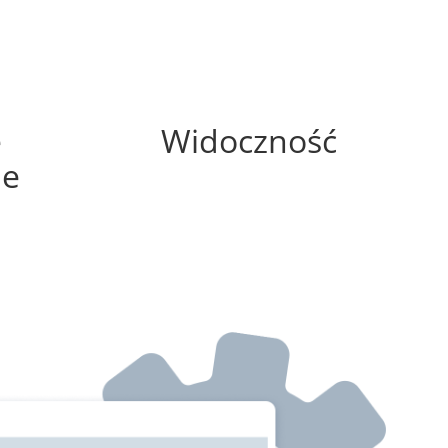
0%
e
Widoczność
ne