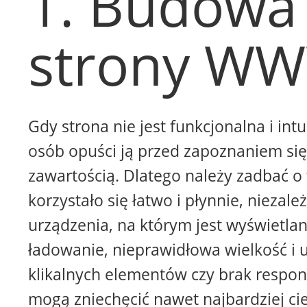
1. Budowa
strony W
Gdy strona nie jest funkcjonalna i intu
osób opuści ją przed zapoznaniem się 
zawartością. Dlatego należy zadbać o 
korzystało się łatwo i płynnie, niezale
urządzenia, na którym jest wyświetla
ładowanie, nieprawidłowa wielkość i 
klikalnych elementów czy brak respon
mogą zniechęcić nawet najbardziej ci