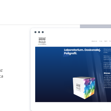
az
ca