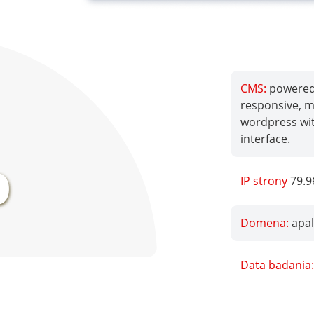
CMS:
powered 
responsive, mo
wordpress wi
%
interface.
IP strony
79.9
Domena:
apal
Data badania