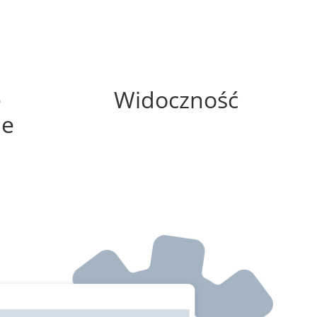
100%
e
Widoczność
ne