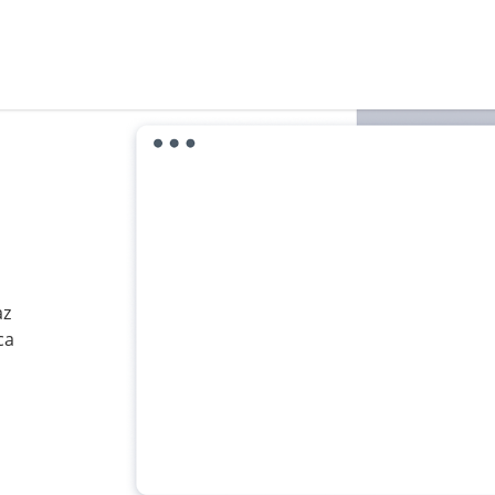
az
ca