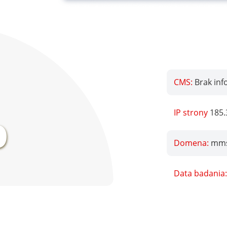
CMS:
Brak inf
%
IP strony
185.
Domena:
mms
Data badania