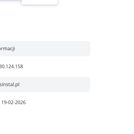
ormacji
30.124.158
instal.pl
:
19-02-2026