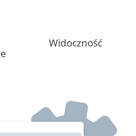
0%
e
Widoczność
ne