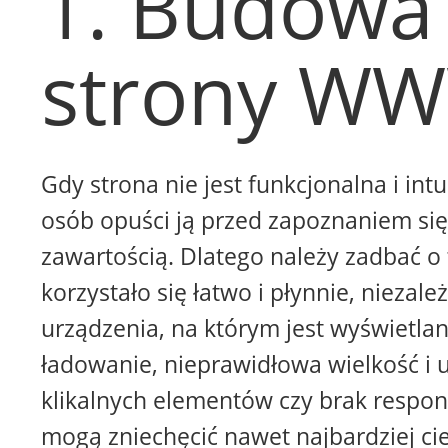
1. Budowa
strony W
Gdy strona nie jest funkcjonalna i intu
osób opuści ją przed zapoznaniem się 
zawartością. Dlatego należy zadbać o 
korzystało się łatwo i płynnie, niezale
urządzenia, na którym jest wyświetla
ładowanie, nieprawidłowa wielkość i 
klikalnych elementów czy brak respon
mogą zniechęcić nawet najbardziej ci