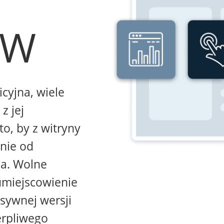
WW
icyjna, wiele
z jej
to, by z witryny
żnie od
na. Wolne
umiejscowienie
sywnej wersji
erpliwego