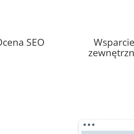
57%
30%
Ocena SEO
Wsparci
zewnętrz