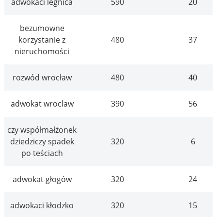
adwokaci legnica
590
20
bezumowne
korzystanie z
480
37
nieruchomości
rozwód wrocław
480
40
adwokat wroclaw
390
56
czy współmałżonek
dziedziczy spadek
320
6
po teściach
adwokat głogów
320
24
adwokaci kłodzko
320
15