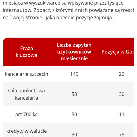
miesiąca w wyszukiwarce są wpisywane przez tysiące
internautów. Zobacz, z którymi z nich powiązane są treści
na Twojej stronie i jaką obecnie pozycję zajmują.
Liczba zapytań
Fraza
użytkowników
Pozycja w Goo
kluczowa
miesięcznie
kancelarie szczecin
140
22
sala bankietowa
50
30
kancelaria
art 700 kc
50
11
kredyty w walucie
30
78