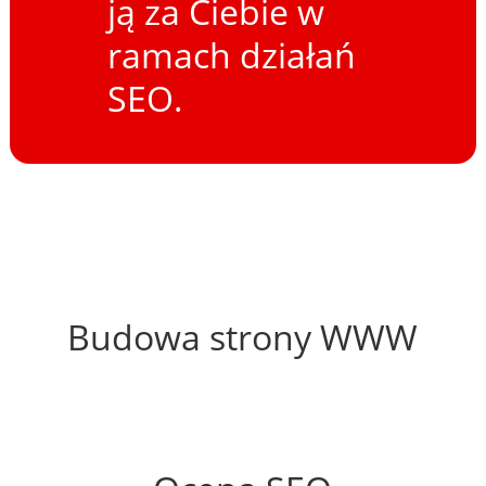
ją za Ciebie w
ramach działań
SEO.
51%
Budowa strony WWW
51%