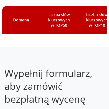
Liczba słów
Liczba słów
Domena
kluczowych
kluczowych
w TOP50
w TOP10
Wypełnij formularz,
aby zamówić
bezpłatną wycenę