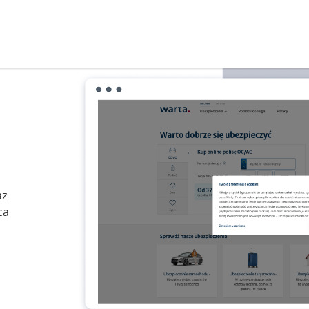
az
ca