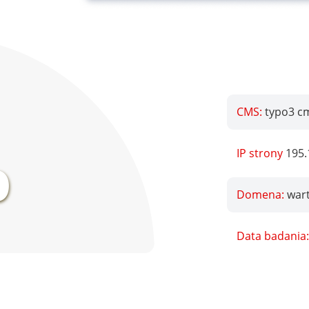
CMS:
typo3 c
%
IP strony
195.
Domena:
wart
Data badania