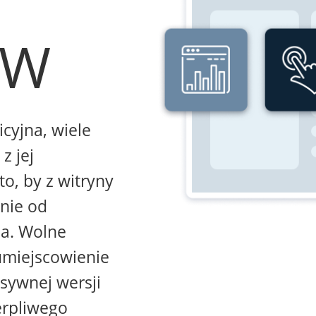
WW
icyjna, wiele
z jej
to, by z witryny
żnie od
na. Wolne
umiejscowienie
sywnej wersji
erpliwego