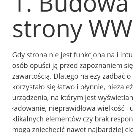
1. Budowa
strony W
Gdy strona nie jest funkcjonalna i intu
osób opuści ją przed zapoznaniem się 
zawartością. Dlatego należy zadbać o 
korzystało się łatwo i płynnie, niezale
urządzenia, na którym jest wyświetla
ładowanie, nieprawidłowa wielkość i 
klikalnych elementów czy brak respon
mogą zniechęcić nawet najbardziej ci