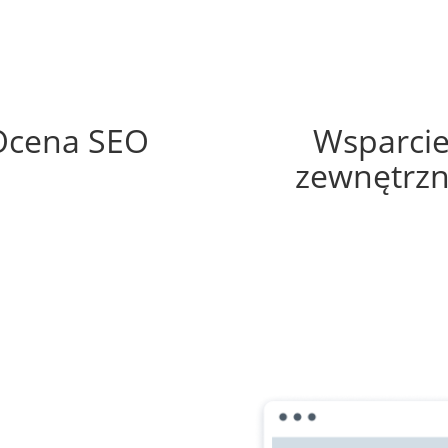
69%
50%
Ocena SEO
Wsparci
zewnętrz