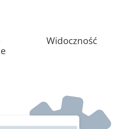
75%
e
Widoczność
ne