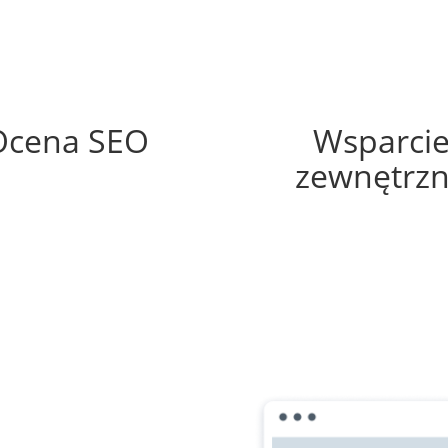
74%
30%
Ocena SEO
Wsparci
zewnętrz