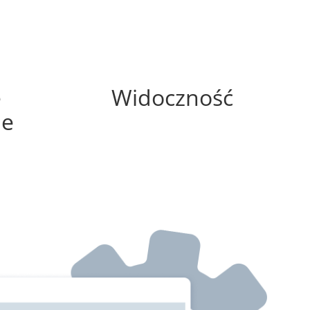
0%
e
Widoczność
ne