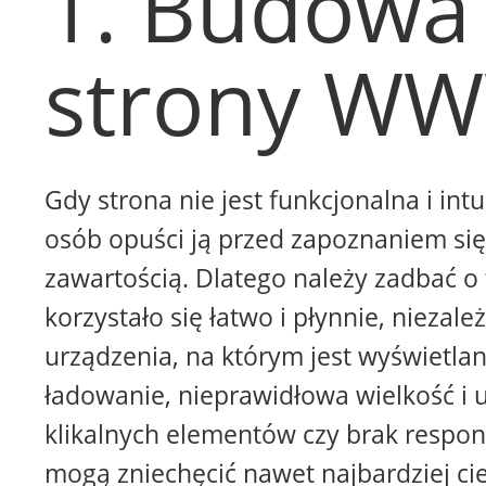
1. Budowa
strony W
Gdy strona nie jest funkcjonalna i intu
osób opuści ją przed zapoznaniem się 
zawartością. Dlatego należy zadbać o 
korzystało się łatwo i płynnie, niezale
urządzenia, na którym jest wyświetla
ładowanie, nieprawidłowa wielkość i 
klikalnych elementów czy brak respon
mogą zniechęcić nawet najbardziej ci