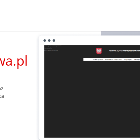
a.pl
az
ca