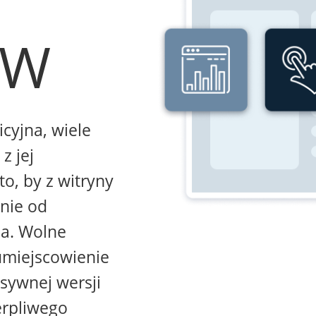
WW
icyjna, wiele
z jej
to, by z witryny
żnie od
na. Wolne
umiejscowienie
sywnej wersji
erpliwego