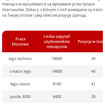
miesiąca w wyszukiwarce są wpisywane przez tysiące
internautów. Zobacz, z którymi z nich powiązane są treści
na Twojej stronie i jaką obecnie pozycję zajmują.
Liczba zapytań
Fraza
użytkowników
Pozycja w Goo
kluczowa
miesięcznie
lego technics
74000
39
creator lego
14800
40
lego classic
8100
41
puzzle 3000
4400
28