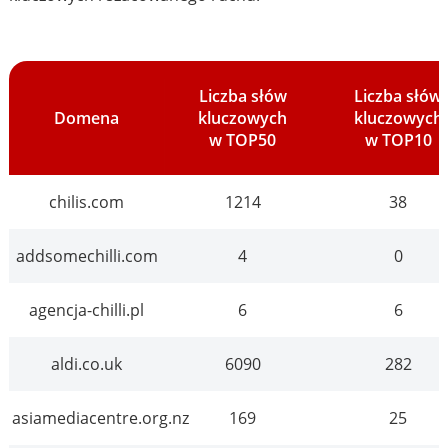
Liczba słów
Liczba słów
Domena
kluczowych
kluczowych
w TOP50
w TOP10
chilis.com
1214
38
addsomechilli.com
4
0
agencja-chilli.pl
6
6
aldi.co.uk
6090
282
asiamediacentre.org.nz
169
25