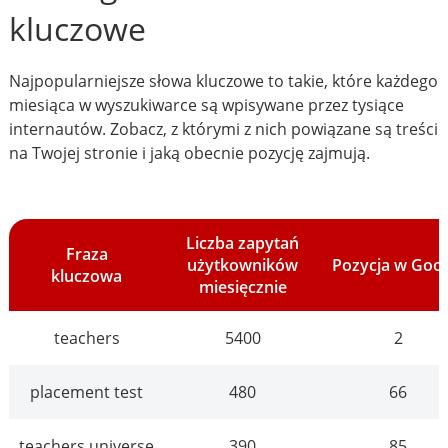
kluczowe
Najpopularniejsze słowa kluczowe to takie, które każdego
miesiąca w wyszukiwarce są wpisywane przez tysiące
internautów. Zobacz, z którymi z nich powiązane są treści
na Twojej stronie i jaką obecnie pozycję zajmują.
Liczba zapytań
Fraza
użytkowników
Pozycja w Goo
kluczowa
miesięcznie
teachers
5400
2
placement test
480
66
teachers universe
390
85