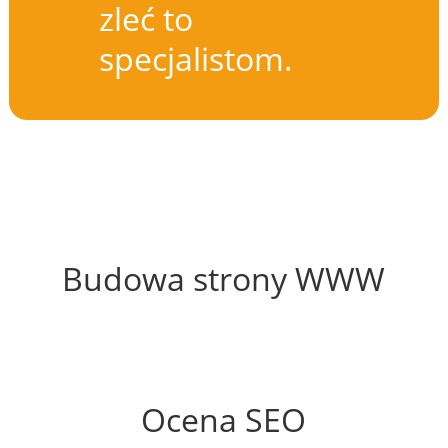
zleć to
specjalistom.
49%
Budowa strony WWW
58%
Ocena SEO