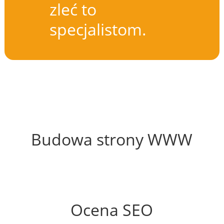
zleć to
specjalistom.
63%
Budowa strony WWW
81%
Ocena SEO