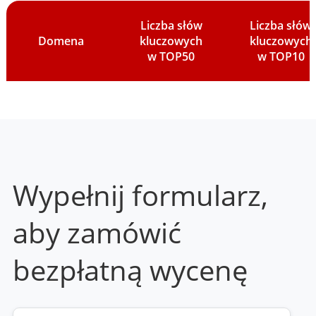
Liczba słów
Liczba słów
Domena
kluczowych
kluczowych
w TOP50
w TOP10
Wypełnij formularz,
aby zamówić
bezpłatną wycenę
Twoja