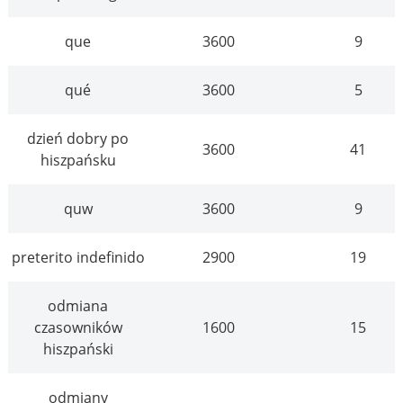
que
3600
9
qué
3600
5
dzień dobry po
3600
41
hiszpańsku
quw
3600
9
preterito indefinido
2900
19
odmiana
czasowników
1600
15
hiszpański
odmiany