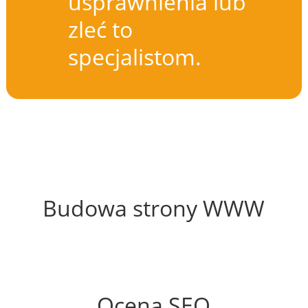
usprawnienia lub
zleć to
specjalistom.
64%
Budowa strony WWW
88%
Ocena SEO