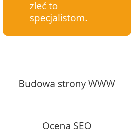
zleć to
specjalistom.
39%
Budowa strony WWW
56%
Ocena SEO