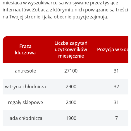
miesiąca w wyszukiwarce są wpisywane przez tysiące
internautów. Zobacz, z którymi z nich powiązane są treści
na Twojej stronie i jaką obecnie pozycję zajmują.
Liczba zapytań
Fraza
użytkowników
Pozycja w Goo
kluczowa
miesięcznie
antresole
27100
31
witryna chłodnicza
2900
32
regały sklepowe
2400
31
lada chłodnicza
1900
7