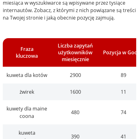
miesiąca w wyszukiwarce są wpisywane przez tysiące
internautów. Zobacz, z którymi z nich powiązane są treści
na Twojej stronie i jaką obecnie pozycję zajmują.
Liczba zapytań
Fraza
użytkowników
Pozycja w Goo
kluczowa
miesięcznie
kuweta dla kotów
2900
89
żwirek
1600
11
kuwety dla maine
480
74
coona
kuweta
390
41