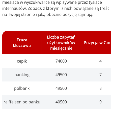
miesiąca w wyszukiwarce są wpisywane przez tysiące
internautów. Zobacz, z którymi z nich powiązane są treści
na Twojej stronie i jaką obecnie pozycję zajmują.
Liczba zapytań
Fraza
użytkowników
Pozycja w Goo
kluczowa
miesięcznie
cepik
74000
4
banking
49500
7
polbank
49500
8
raiffeisen polbanku
40500
9