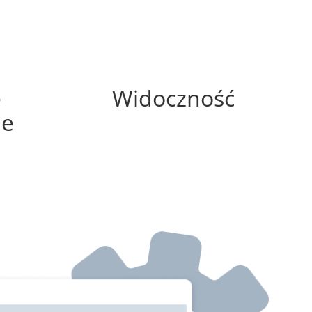
0%
e
Widoczność
ne