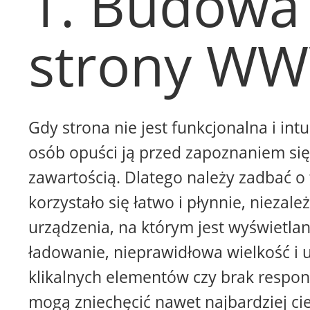
1. Budowa
strony W
Gdy strona nie jest funkcjonalna i intu
osób opuści ją przed zapoznaniem się 
zawartością. Dlatego należy zadbać o 
korzystało się łatwo i płynnie, niezale
urządzenia, na którym jest wyświetla
ładowanie, nieprawidłowa wielkość i 
klikalnych elementów czy brak respon
mogą zniechęcić nawet najbardziej ci