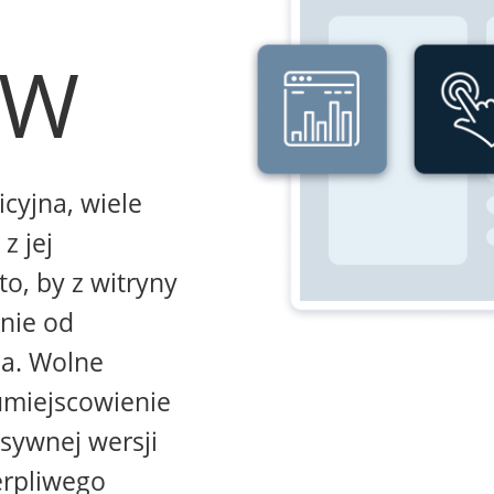
WW
icyjna, wiele
z jej
to, by z witryny
żnie od
na. Wolne
umiejscowienie
sywnej wersji
erpliwego