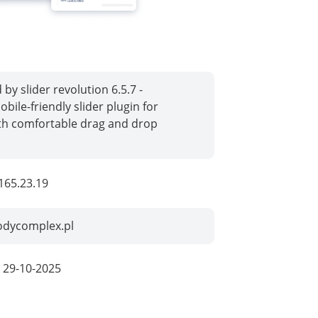
by slider revolution 6.5.7 -
bile-friendly slider plugin for
th comfortable drag and drop
165.23.19
odycomplex.pl
:
29-10-2025