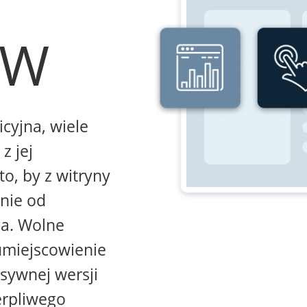
WW
icyjna, wiele
z jej
to, by z witryny
żnie od
na. Wolne
umiejscowienie
sywnej wersji
erpliwego