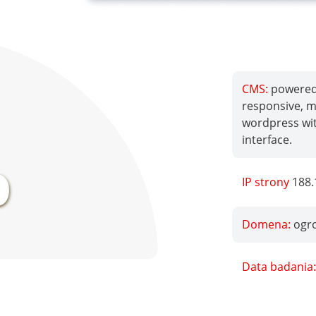
CMS:
powered 
responsive, mo
wordpress wi
%
interface.
IP strony
188.
Domena:
ogr
Data badania