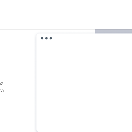
az
ca