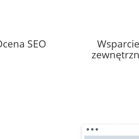
86%
60%
Ocena SEO
Wsparci
zewnętrz