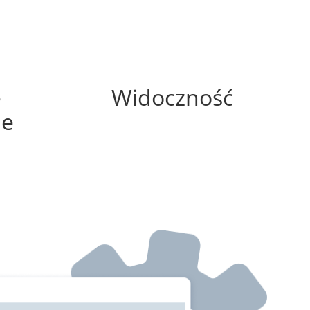
25%
e
Widoczność
ne