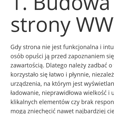
1. Budowa
strony W
Gdy strona nie jest funkcjonalna i intu
osób opuści ją przed zapoznaniem się 
zawartością. Dlatego należy zadbać o 
korzystało się łatwo i płynnie, niezale
urządzenia, na którym jest wyświetla
ładowanie, nieprawidłowa wielkość i 
klikalnych elementów czy brak respon
mogą zniechęcić nawet najbardziej ci