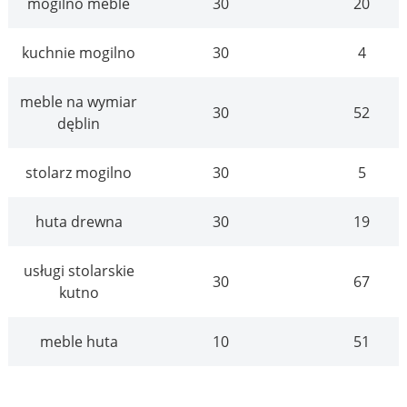
mogilno meble
30
20
kuchnie mogilno
30
4
meble na wymiar
30
52
dęblin
stolarz mogilno
30
5
huta drewna
30
19
usługi stolarskie
30
67
kutno
meble huta
10
51