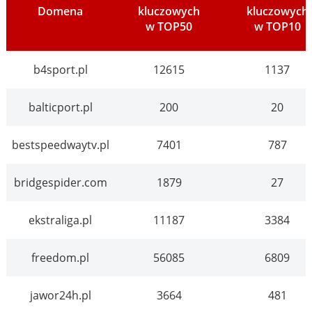
Domena
kluczowych
kluczowych
w TOP50
w TOP10
b4sport.pl
12615
1137
balticport.pl
200
20
bestspeedwaytv.pl
7401
787
bridgespider.com
1879
27
ekstraliga.pl
11187
3384
freedom.pl
56085
6809
jawor24h.pl
3664
481