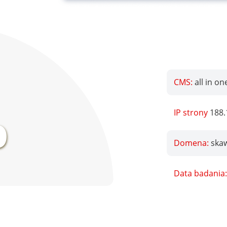
CMS:
all in on
%
IP strony
188.
Domena:
ska
Data badania