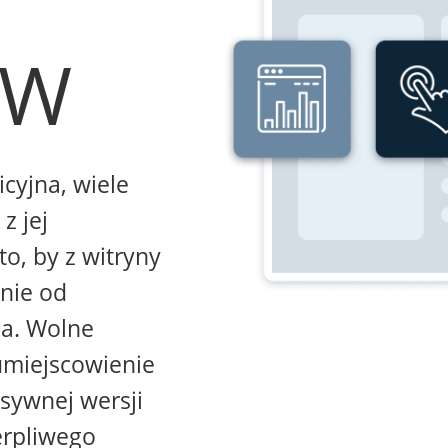
WW
icyjna, wiele
z jej
to, by z witryny
żnie od
na. Wolne
umiejscowienie
sywnej wersji
erpliwego