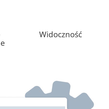
0%
e
Widoczność
ne