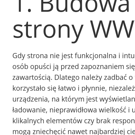
1. Budowa
strony W
Gdy strona nie jest funkcjonalna i intu
osób opuści ją przed zapoznaniem się 
zawartością. Dlatego należy zadbać o 
korzystało się łatwo i płynnie, niezale
urządzenia, na którym jest wyświetla
ładowanie, nieprawidłowa wielkość i 
klikalnych elementów czy brak respon
mogą zniechęcić nawet najbardziej ci