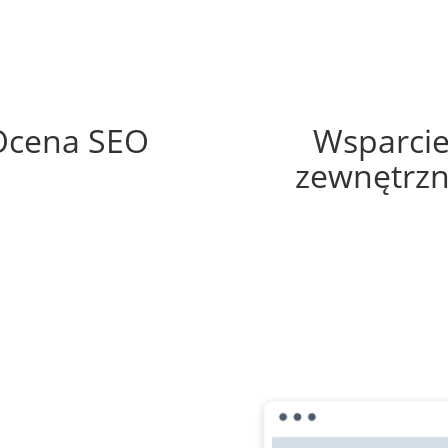
72%
65%
Ocena SEO
Wsparci
zewnętrz