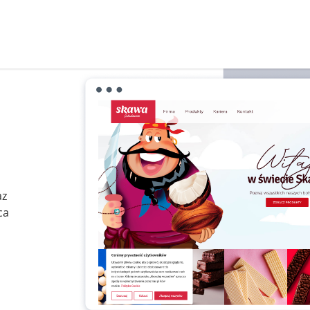
az
ca