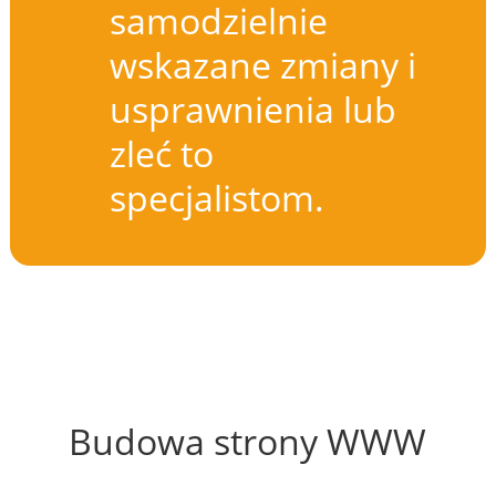
samodzielnie
wskazane zmiany i
usprawnienia lub
zleć to
specjalistom.
44%
Budowa strony WWW