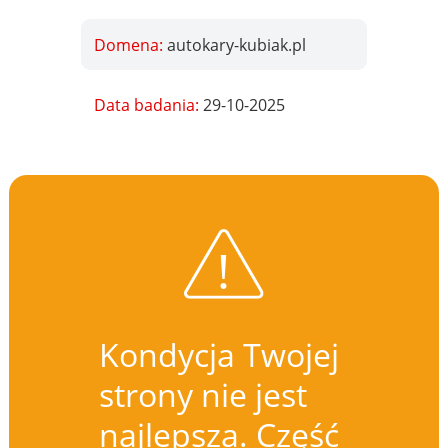
Domena:
autokary-kubiak.pl
Data badania:
29-10-2025
Kondycja Twojej
strony nie jest
najlepsza. Część