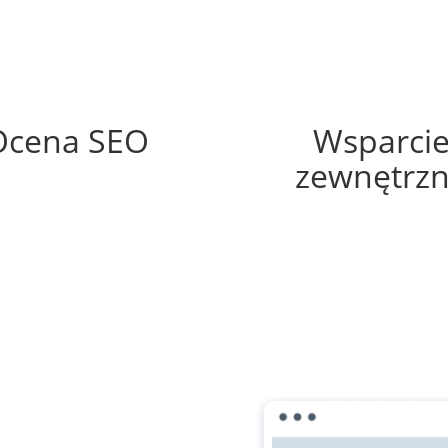
73%
70%
Ocena SEO
Wsparci
zewnętrz