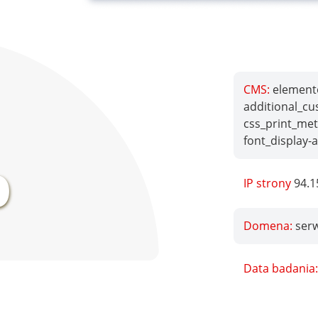
CMS:
elemento
additional_cu
css_print_met
%
font_display-
IP strony
94.1
Domena:
ser
Data badania