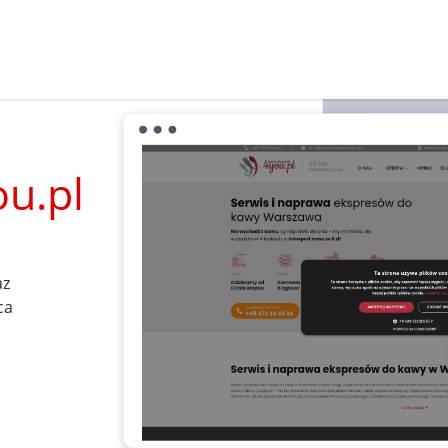
u.pl
az
ca