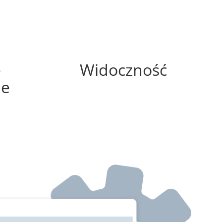
100%
e
Widoczność
ne