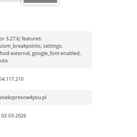
r 3.27.6; features:
stom_breakpoints; settings:
hod-external, google_font-enabled,
auto
54.117.210
wisekspresow4you.pl
:
02-03-2026