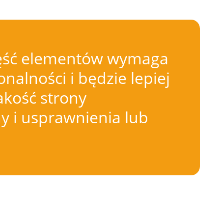
 Część elementów wymaga
nalności i będzie lepiej
akość strony
 i usprawnienia lub