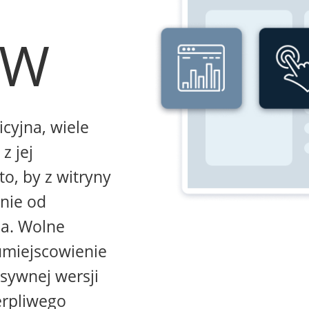
WW
icyjna, wiele
z jej
to, by z witryny
żnie od
na. Wolne
umiejscowienie
sywnej wersji
erpliwego