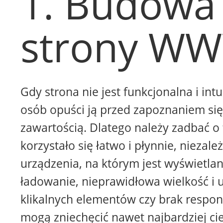
1. Budowa
strony W
Gdy strona nie jest funkcjonalna i intu
osób opuści ją przed zapoznaniem się 
zawartością. Dlatego należy zadbać o 
korzystało się łatwo i płynnie, niezale
urządzenia, na którym jest wyświetla
ładowanie, nieprawidłowa wielkość i 
klikalnych elementów czy brak respon
mogą zniechęcić nawet najbardziej ci