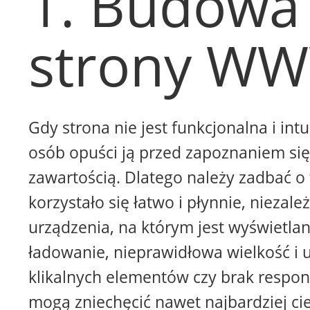
1. Budowa
strony W
Gdy strona nie jest funkcjonalna i intu
osób opuści ją przed zapoznaniem się 
zawartością. Dlatego należy zadbać o 
korzystało się łatwo i płynnie, niezale
urządzenia, na którym jest wyświetla
ładowanie, nieprawidłowa wielkość i 
klikalnych elementów czy brak respon
mogą zniechęcić nawet najbardziej ci