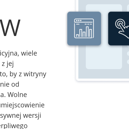
WW
icyjna, wiele
z jej
to, by z witryny
żnie od
na. Wolne
umiejscowienie
sywnej wersji
erpliwego