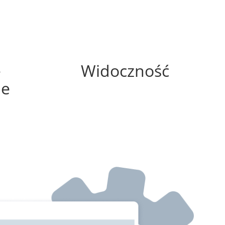
0%
e
Widoczność
ne