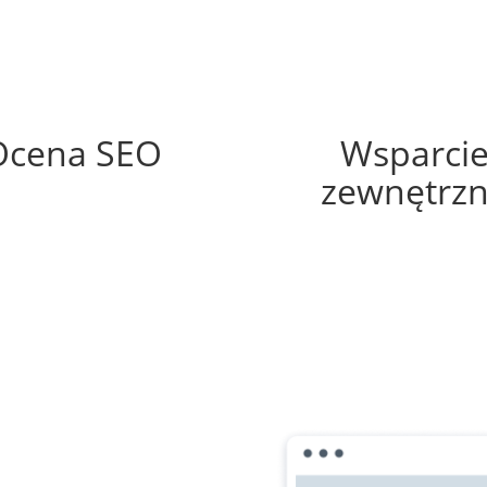
65%
30%
Ocena SEO
Wsparci
zewnętrz