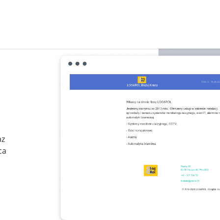
az
ca