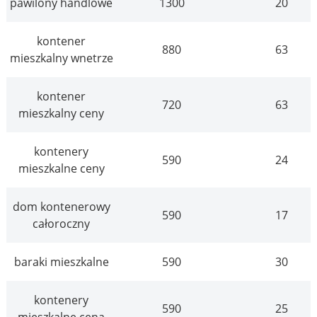
pawilony handlowe
1300
20
kontener
880
63
mieszkalny wnetrze
kontener
720
63
mieszkalny ceny
kontenery
590
24
mieszkalne ceny
dom kontenerowy
590
17
całoroczny
baraki mieszkalne
590
30
kontenery
590
25