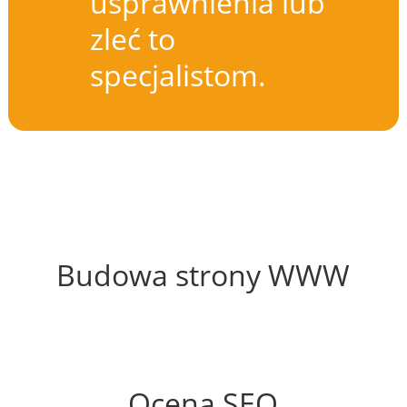
usprawnienia lub
zleć to
specjalistom.
52%
Budowa strony WWW
54%
Ocena SEO