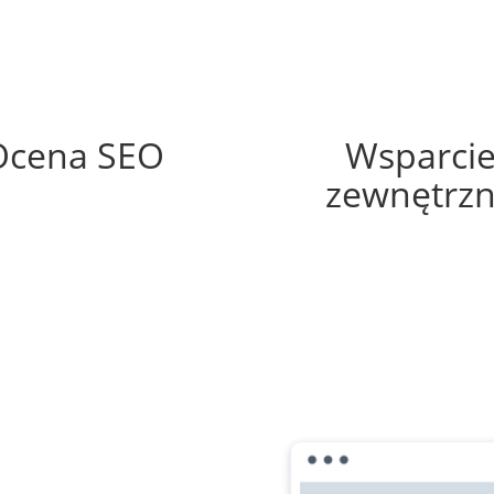
44%
60%
Ocena SEO
Wsparci
zewnętrz