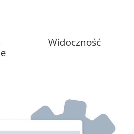
100%
e
Widoczność
ne