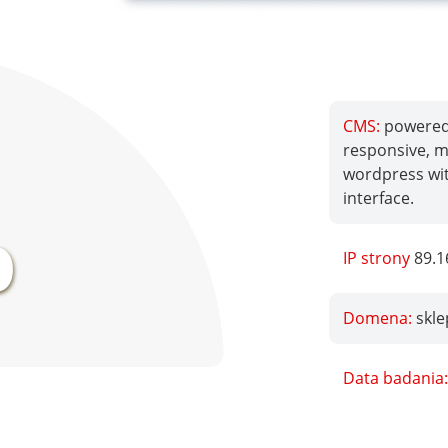
CMS:
powered 
responsive, mo
wordpress wi
%
interface.
IP strony
89.1
Domena:
skle
Data badania