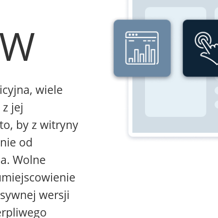
WW
icyjna, wiele
z jej
to, by z witryny
żnie od
na. Wolne
umiejscowienie
sywnej wersji
erpliwego