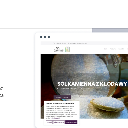
az
ca