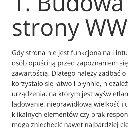
1. Budowa
strony W
Gdy strona nie jest funkcjonalna i intu
osób opuści ją przed zapoznaniem się 
zawartością. Dlatego należy zadbać o 
korzystało się łatwo i płynnie, niezale
urządzenia, na którym jest wyświetla
ładowanie, nieprawidłowa wielkość i 
klikalnych elementów czy brak respon
mogą zniechęcić nawet najbardziej ci