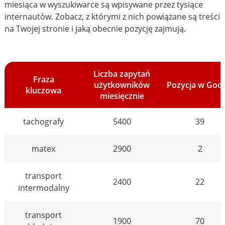
miesiąca w wyszukiwarce są wpisywane przez tysiące
internautów. Zobacz, z którymi z nich powiązane są treści
na Twojej stronie i jaką obecnie pozycję zajmują.
Liczba zapytań
Fraza
użytkowników
Pozycja w Goo
kluczowa
miesięcznie
tachografy
5400
39
matex
2900
2
transport
2400
22
intermodalny
transport
1900
70