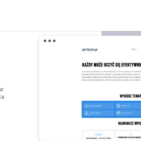
az
ca