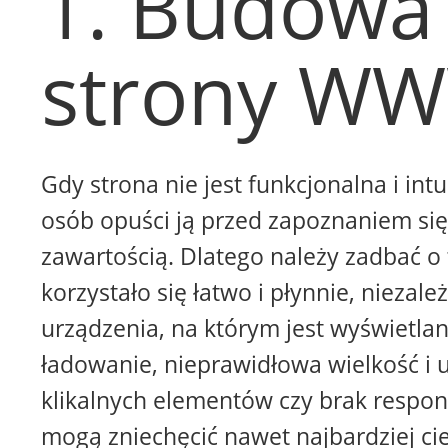
1. Budowa
strony W
Gdy strona nie jest funkcjonalna i intu
osób opuści ją przed zapoznaniem się 
zawartością. Dlatego należy zadbać o 
korzystało się łatwo i płynnie, niezale
urządzenia, na którym jest wyświetla
ładowanie, nieprawidłowa wielkość i 
klikalnych elementów czy brak respon
mogą zniechęcić nawet najbardziej ci