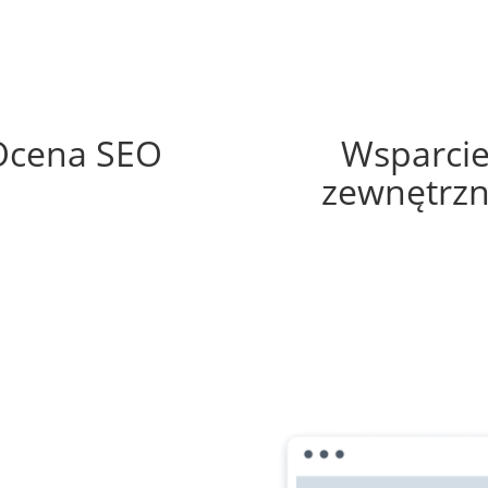
68%
0%
Ocena SEO
Wsparci
zewnętrz