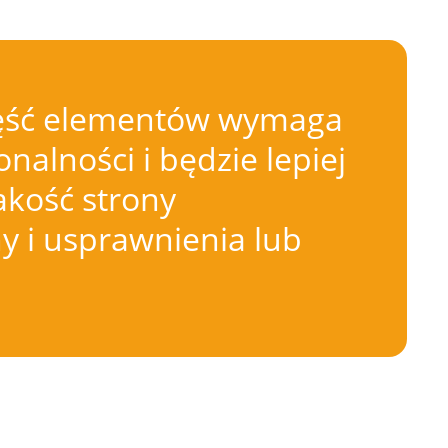
 Część elementów wymaga
nalności i będzie lepiej
akość strony
 i usprawnienia lub