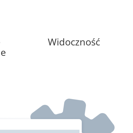
100%
e
Widoczność
ne