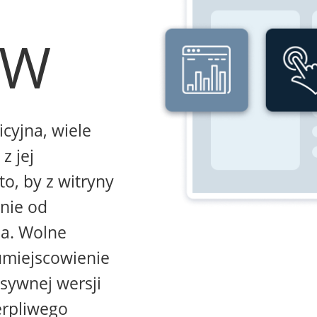
WW
icyjna, wiele
z jej
to, by z witryny
żnie od
na. Wolne
umiejscowienie
sywnej wersji
erpliwego