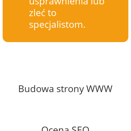
usprawnienia lub
zleć to
specjalistom.
58%
Budowa strony WWW
86%
Ocena SEO