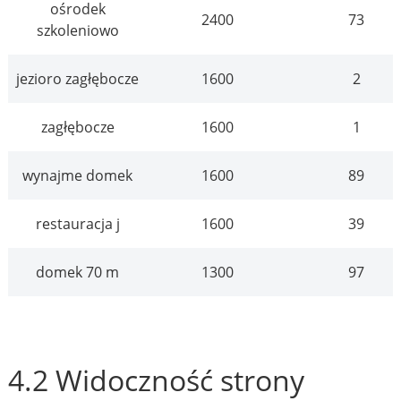
ośrodek
2400
73
szkoleniowo
jezioro zagłębocze
1600
2
zagłębocze
1600
1
wynajme domek
1600
89
restauracja j
1600
39
domek 70 m
1300
97
4.2 Widoczność strony