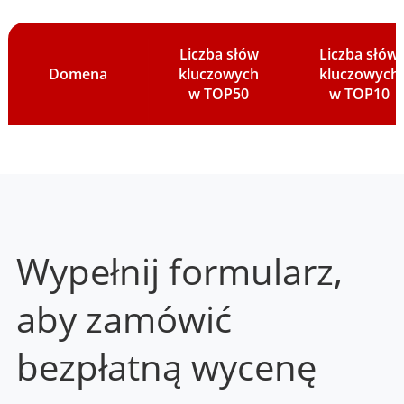
Liczba słów
Liczba słów
Domena
kluczowych
kluczowych
w TOP50
w TOP10
Wypełnij formularz,
aby zamówić
bezpłatną wycenę