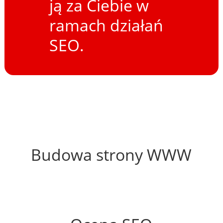
ją za Ciebie w
ramach działań
SEO.
45%
Budowa strony WWW
56%