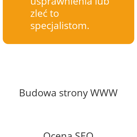
usprawnienia lub
zleć to
specjalistom.
72%
Budowa strony WWW
56%
Ocena SEO