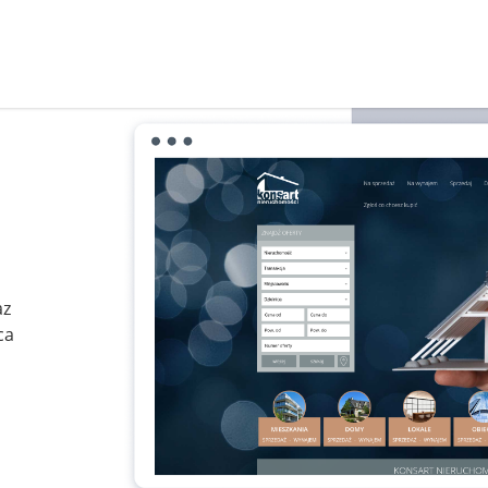
az
ca