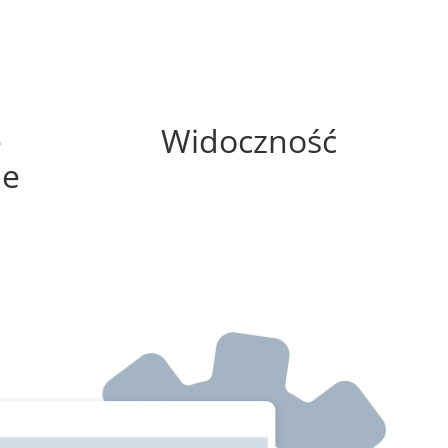
100%
e
Widoczność
ne