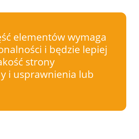
 Część elementów wymaga
nalności i będzie lepiej
akość strony
 i usprawnienia lub