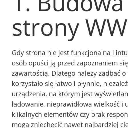
1. Budowa
strony W
Gdy strona nie jest funkcjonalna i intu
osób opuści ją przed zapoznaniem się 
zawartością. Dlatego należy zadbać o 
korzystało się łatwo i płynnie, niezale
urządzenia, na którym jest wyświetla
ładowanie, nieprawidłowa wielkość i 
klikalnych elementów czy brak respon
mogą zniechęcić nawet najbardziej ci