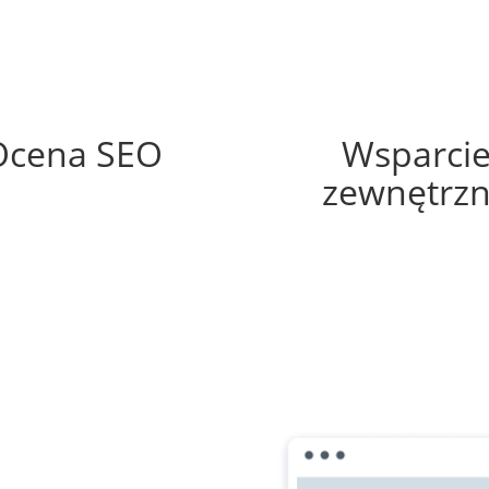
59%
35%
Ocena SEO
Wsparci
zewnętrz