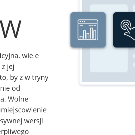
WW
icyjna, wiele
z jej
to, by z witryny
żnie od
na. Wolne
umiejscowienie
sywnej wersji
erpliwego